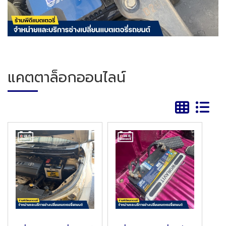
แคตตาล็อกออนไลน์