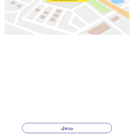
นำทาง