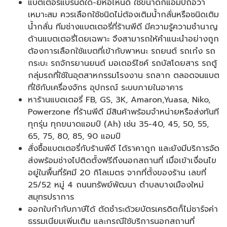
แบตเตอรี่แบรนด์ใด-ยี่ห้อไหนดี ใช้ขนาดกี่แอมป์ถือว่า
เหมาะสม ควรเลือกใช้ชนิดไม่ต้องเติมน้ำกลั่นหรือชนิดเติม
น้ำกลั่น ทีมช่างแบตเตอรี่ที่ร้านพีดี มีความรู้ความชำนาญ
ด้านแบตเตอรี่โดยเฉพาะ จึงสามารถให้คำแนะนำอย่างถูก
ต้องการเลือกใช้แบตที่เข้ากับพาหนะ รถยนต์ รถเก๋ง รถ
กระบะ รถจักรยานยนต์ มอเตอร์ไซค์ รถบัสโดยสาร รถตู้
กลุ่มรถที่ใช้ในอุตสาหกรรมโรงงาน รถลาก ตลอดจนแบต
ที่ใช้กับเครื่องจักร อุปกรณ์ ระบบภายในอาคาร
หาร้านแบตเตอรี่ FB, GS, 3K, Amaron,Yuasa, Niko,
Powerzone ที่ร้านพีดี มีสินค้าพร้อมจำหน่ายหรือส่งทันที
ทุกรุ่น ทุกขนาดแอมป์ (Ah) เช่น 35-40, 45, 50, 55,
65, 75, 80, 85, 90 แอมป์
สั่งซื้อแบตเตอรี่กับร้านพีดี ได้ราคาถูก และยังมีบริการจัด
ส่งพร้อมช่างไปติดตั้งฟรีถึงนอกสถานที่ เมื่อเข้าเงื่อนไข
อยู่ในพื้นที่รัศมี 20 กิโลเมตร จากที่ตั้งของร้าน เลขที่
25/52 หมู่ 4 ถนนทรัพย์พัฒนา ตำบลบางเมืองใหม่
สมุทรปราการ
ออกใบกำกับภาษีได้ ตัดชำระด้วยบัตรเครดิตก็ไม่ชาร์จค่า
ธรรมเนียมเพิ่มเติม และกรณีใช้บริการนอกสถานที่