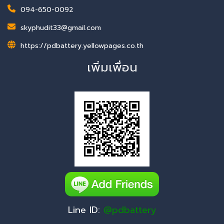
094-650-0092
skyphudit33@gmail.com
https://pdbattery.yellowpages.co.th
เพิ่มเพื่อน
Line ID:
@pdbattery