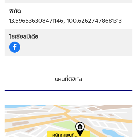
พิกัด
13.596536308471146, 100.62627478681313
โซเชียลมีเดีย
แผนที่ดิจิทัล